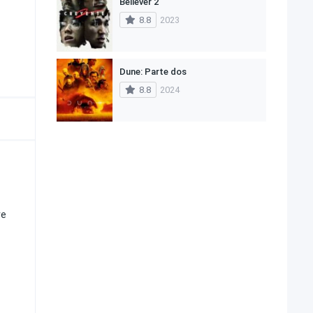
Believer 2
8.8
2023
Dune: Parte dos
8.8
2024
re