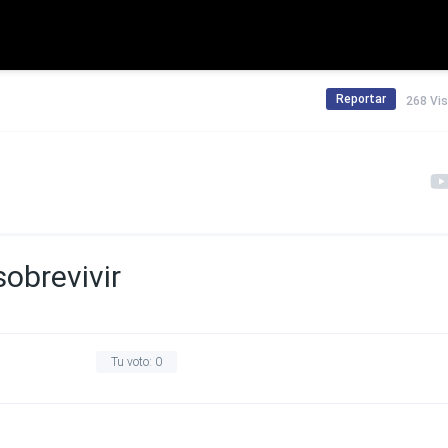
Reportar
268 Vi
obrevivir
Tu voto:
0