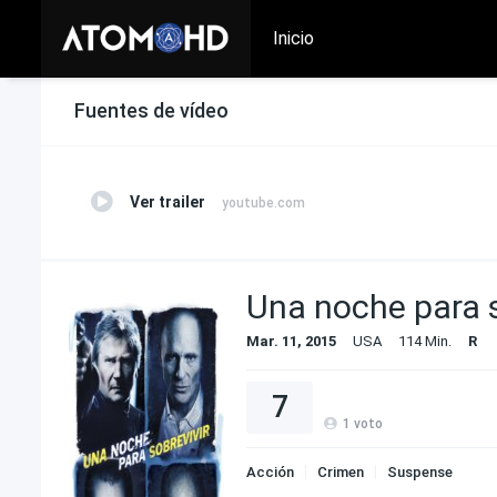
Inicio
Fuentes de vídeo
Ver trailer
youtube.com
Una noche para s
Mar. 11, 2015
USA
114 Min.
R
7
1
voto
Acción
Crimen
Suspense