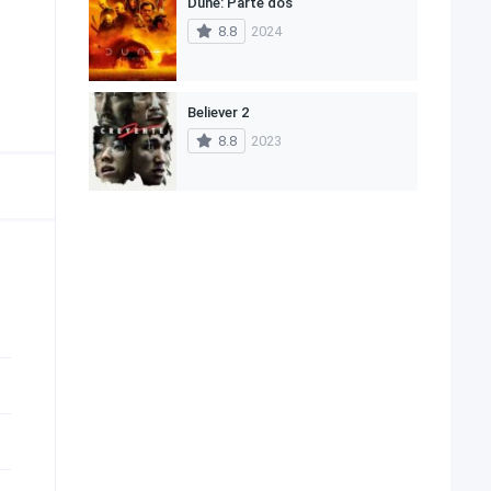
Dune: Parte dos
8.8
2024
Believer 2
8.8
2023