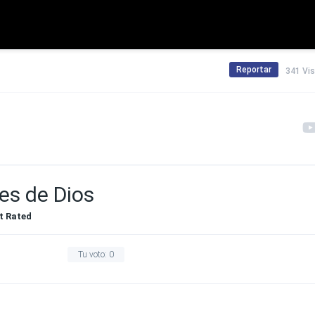
Reportar
341 Vi
es de Dios
t Rated
Tu voto:
0