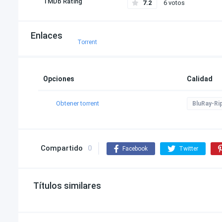
TMDb Rating
7.2
6 votos
Enlaces
Torrent
Opciones
Calidad
Obtener torrent
BluRay-Ri
Compartido
0
Facebook
Twitter
Títulos similares