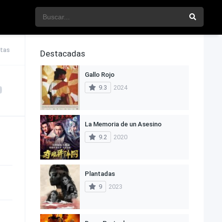
stas
Destacadas
Gallo Rojo
9.3
2024
La Memoria de un Asesino
9.2
2020
Plantadas
9
2023