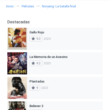
Inicio
Películas
Noryang: La batalla final
Destacadas
Gallo Rojo
9.3
2024
La Memoria de un Asesino
9.2
2020
Plantadas
9
2023
Believer 2