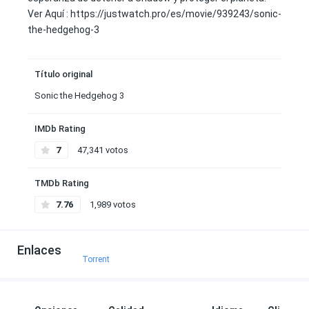
Ver Aquí : https://justwatch.pro/es/movie/939243/sonic-
the-hedgehog-3
Título original
Sonic the Hedgehog 3
IMDb Rating
7
47,341 votos
TMDb Rating
7.76
1,989 votos
Enlaces
Torrent