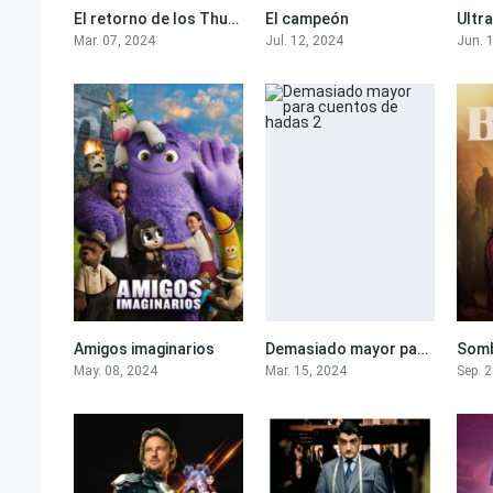
El retorno de los Thunderman
El campeón
Ultr
4.9
0
Mar. 07, 2024
Jul. 12, 2024
Jun. 
Amigos imaginarios
Demasiado mayor para cuentos de hadas 2
Somb
6.7
5.7
May. 08, 2024
Mar. 15, 2024
Sep. 