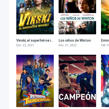
Vinski, el superhéroe invisible
Los niños de Winton
Emma
5.6
7.5
Dec. 22, 2021
Dec. 21, 2023
Feb. 0