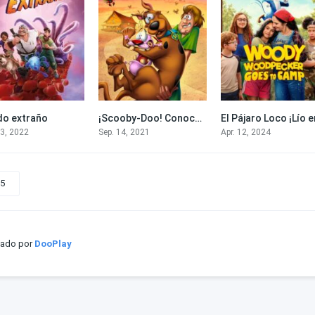
o extraño
¡Scooby-Doo! Conoce a Agallas, el perro cobarde
5.7
6.3
23, 2022
Sep. 14, 2021
Apr. 12, 2024
5
iado por
DooPlay