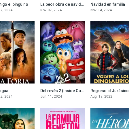
igo el pingüino
La peor obra de navidad
Navidad en familia
6.7
6.9
07, 2024
Nov. 07, 2024
Nov. 14, 2024
ragua
Del revés 2 (Inside Out 2)
Regreso al Jurásico
7.4
7.8
22, 2024
Jun. 11, 2024
Aug. 19, 2022