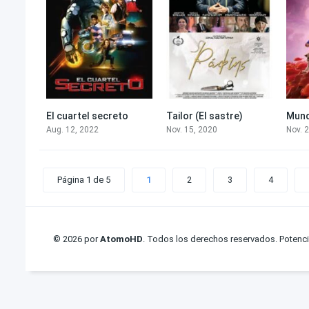
El cuartel secreto
Tailor (El sastre)
Mund
5.2
6.4
Aug. 12, 2022
Nov. 15, 2020
Nov. 
Página 1 de 5
1
2
3
4
© 2026 por
AtomoHD
. Todos los derechos reservados. Potenc