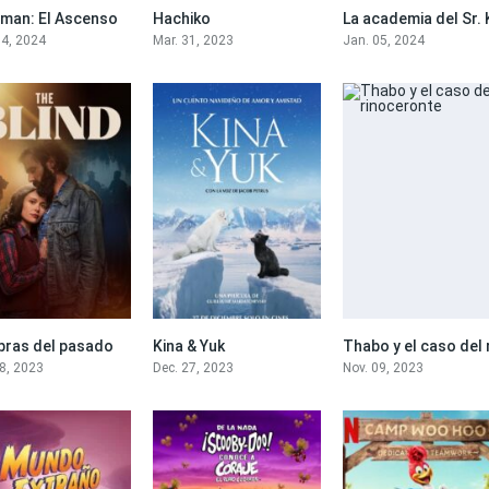
aman: El Ascenso
Hachiko
7
7.2
14, 2024
Mar. 31, 2023
Jan. 05, 2024
ras del pasado
Kina & Yuk
6.2
7.5
28, 2023
Dec. 27, 2023
Nov. 09, 2023