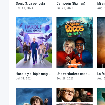
Sonic 3: La película
Campeón (Bigman)
Mi am
7
6.3
Dec. 19, 2024
Jul. 21, 2022
Aug. 
Harold y el lápiz mágico
Una verdadera casa de locos encantada
La f
5.7
5.2
Jul. 31, 2024
Sep. 28, 2023
Aug. 