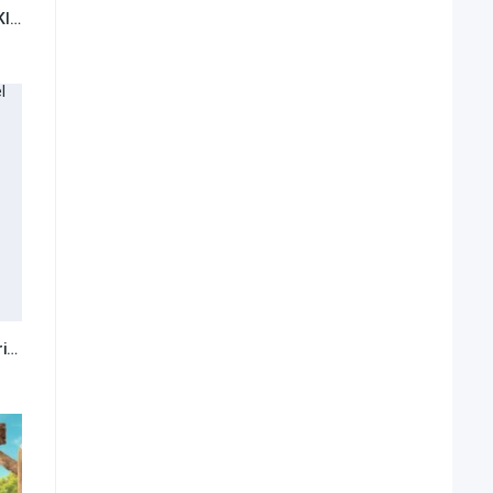
La academia del Sr. Kleks
4.6
Thabo y el caso del rinoceronte
7.4