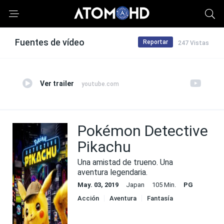
Fuentes de vídeo
Reportar
247 Vistas
Ver trailer
youtube.com
Pokémon Detective
Pikachu
Una amistad de trueno. Una
aventura legendaria.
May. 03, 2019
Japan
105 Min.
PG
Acción
Aventura
Fantasía