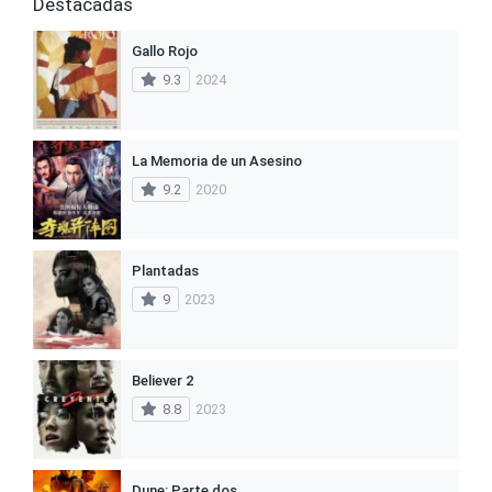
Destacadas
Gallo Rojo
9.3
2024
La Memoria de un Asesino
9.2
2020
Plantadas
9
2023
Believer 2
8.8
2023
Dune: Parte dos