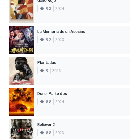
Gallo Rojo
9.3
2024
La Memoria de un Asesino
9.2
2020
Plantadas
9
2023
Dune: Parte dos
8.8
2024
Believer 2
8.8
2023