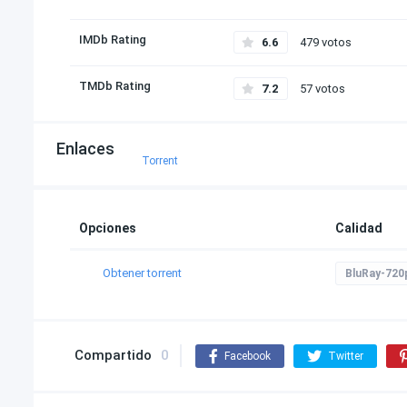
IMDb Rating
6.6
479 votos
TMDb Rating
7.2
57 votos
Enlaces
Torrent
Opciones
Calidad
Obtener torrent
BluRay-720
Compartido
0
Facebook
Twitter