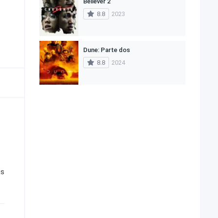
Believer 2
8.8
2023
Dune: Parte dos
8.8
2024
as