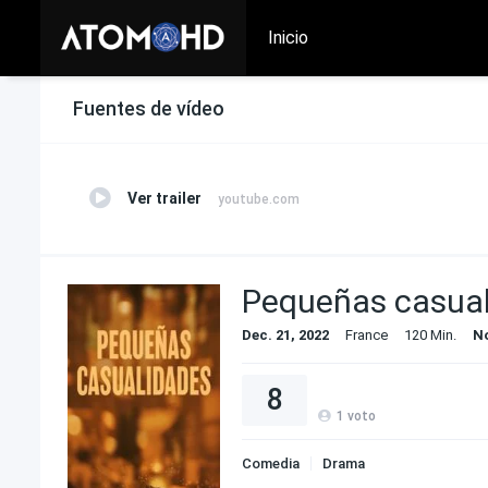
Inicio
Fuentes de vídeo
Ver trailer
youtube.com
Pequeñas casua
Dec. 21, 2022
France
120 Min.
N
8
1
voto
Comedia
Drama