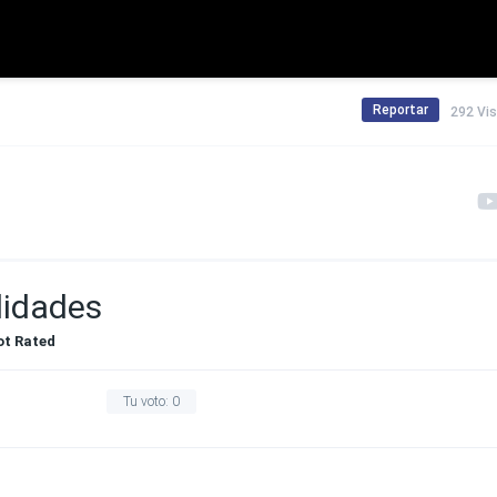
Reportar
292 Vi
lidades
ot Rated
Tu voto:
0