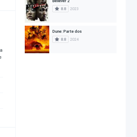
Believer 2
8.8
2023
Dune: Parte dos
8.8
2024
za
e