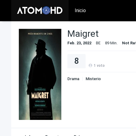
Inicio
Maigret
Feb. 23, 2022
BE
89 Min.
Not Ra
8
1
voto
Drama
Misterio