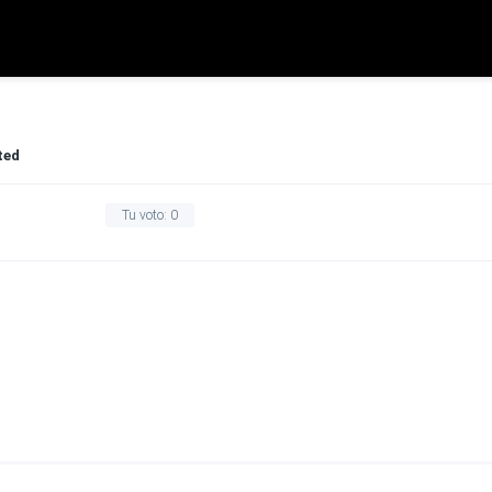
ted
Tu voto:
0