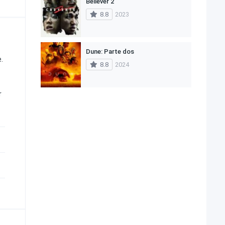
Believer 2
8.8
2023
Dune: Parte dos
.
8.8
2024
r