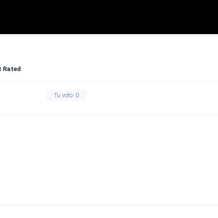
t Rated
Tu voto:
0