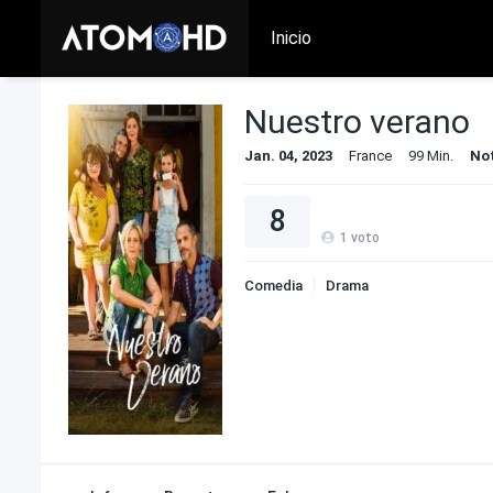
Inicio
Nuestro verano
Jan. 04, 2023
France
99 Min.
No
8
1
voto
Comedia
Drama