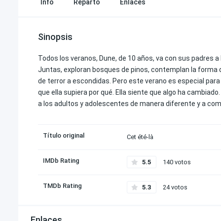
Info
Reparto
Enlaces
Sinopsis
Todos los veranos, Dune, de 10 años, va con sus padres a
Juntas, exploran bosques de pinos, contemplan la forma de
de terror a escondidas. Pero este verano es especial para 
que ella supiera por qué. Ella siente que algo ha cambiado
a los adultos y adolescentes de manera diferente y a co
Título original
Cet été-là
IMDb Rating
5.5
140 votos
TMDb Rating
5.3
24 votos
Enlaces