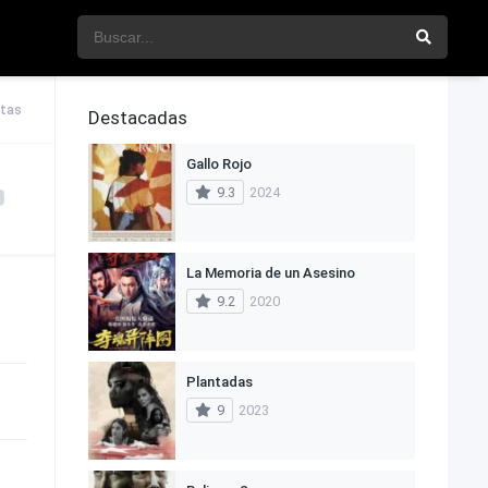
stas
Destacadas
Gallo Rojo
9.3
2024
La Memoria de un Asesino
9.2
2020
Plantadas
9
2023