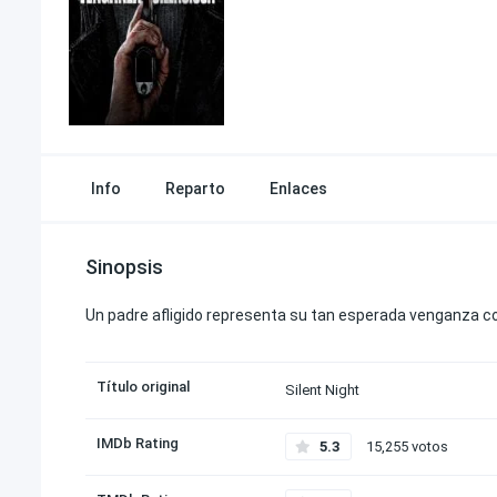
Info
Reparto
Enlaces
Sinopsis
Un padre afligido representa su tan esperada venganza c
Título original
Silent Night
IMDb Rating
5.3
15,255 votos