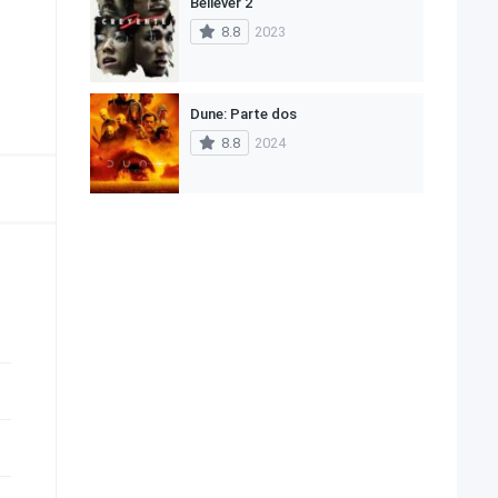
Believer 2
8.8
2023
Dune: Parte dos
8.8
2024