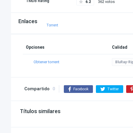
TMDb Rating
6.2
362 votos
Enlaces
Torrent
Opciones
Calidad
Obtener torrent
BluRay-Ri
Compartido
0
Facebook
Twitter
Títulos similares