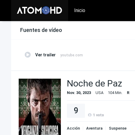
Inicio
Fuentes de vídeo
Ver trailer
youtube.com
Noche de Paz
Nov. 30, 2023
USA
104 Min.
R
9
1
voto
Acción
Aventura
Suspense