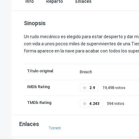
Info
Reparto
Enlaces
Sinopsis
Un rudo mecánico es elegido para estar despierto y dar m
con vida a unos pocos miles de supervivientes de una Tier
forma aparece en la nave para acabar con todos los super
Título original
Breach
IMDb Rating
2.9
19,498 votos
TMDb Rating
4.243
594 votos
Enlaces
Torrent