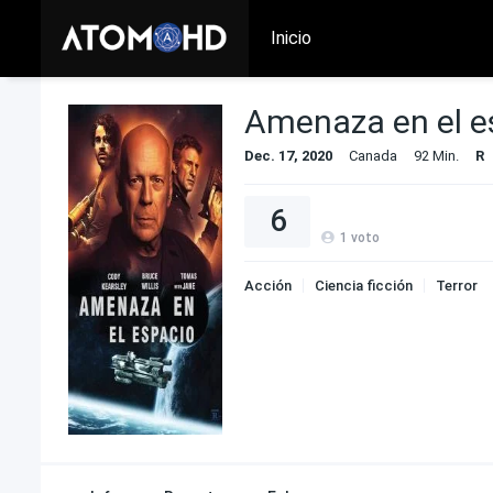
Inicio
Amenaza en el e
Dec. 17, 2020
Canada
92 Min.
R
6
1
voto
Acción
Ciencia ficción
Terror