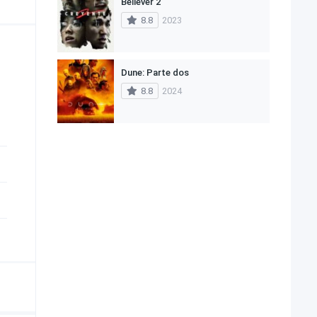
Believer 2
8.8
2023
Dune: Parte dos
8.8
2024