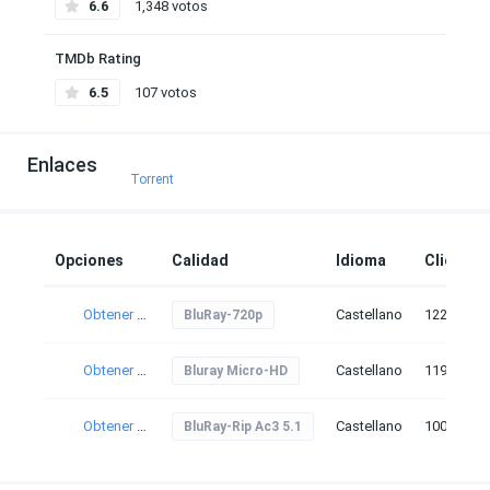
6.6
1,348 votos
TMDb Rating
6.5
107 votos
Enlaces
Torrent
Opciones
Calidad
Idioma
Clicks
Obtener torrent
Castellano
122
BluRay-720p
Obtener torrent
Castellano
119
Bluray Micro-HD
Obtener torrent
Castellano
100
BluRay-Rip Ac3 5.1