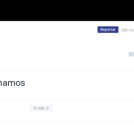
Reportar
288 Vi
inamos
Tu voto:
0