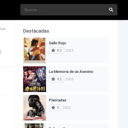
stas
Destacadas
Gallo Rojo
9.3
2024
La Memoria de un Asesino
9.2
2020
Plantadas
9
2023