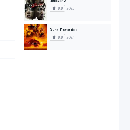
Believer 2
8.8
2023
Dune: Parte dos
8.8
2024