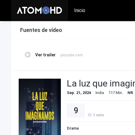
Inicio
Fuentes de vídeo
Ver trailer
youtube.com
La luz que imag
Sep. 21, 2024
India
117 Min.
NR
9
1
voto
Drama