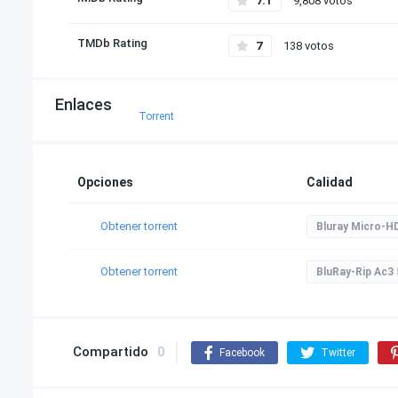
7.1
9,808 votos
TMDb Rating
7
138 votos
Enlaces
Torrent
Opciones
Calidad
Obtener torrent
Bluray Micro-H
Obtener torrent
BluRay-Rip Ac3 
Compartido
0
Facebook
Twitter