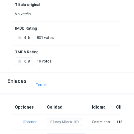
Título original
Volveréis
IMDb Rating
6.6
831 votos
TMDb Rating
6.8
19 votos
Enlaces
Torrent
Opciones
Calidad
Idioma
Clicks
Obtener torrent
Castellano
113
Bluray Micro-HD