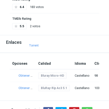
6.4
183 votos
TMDb Rating
5.5
2 votos
Enlaces
Torrent
Opciones
Calidad
Idioma
Clicks
Obtener torrent
Castellano
98
Bluray Micro-HD
Obtener torrent
Castellano
103
BluRay-Rip Ac3 5.1