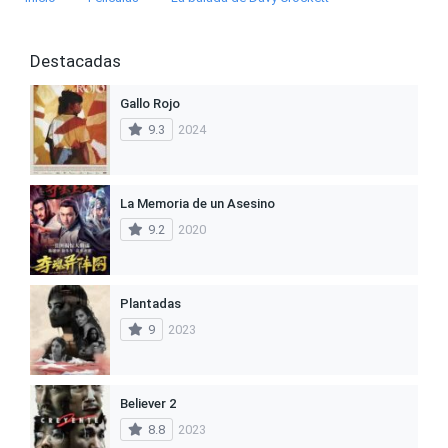
Destacadas
Gallo Rojo
9.3
2024
La Memoria de un Asesino
9.2
2020
Plantadas
9
2023
Believer 2
8.8
2023