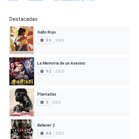
Destacadas
Gallo Rojo
9.3
2024
La Memoria de un Asesino
9.2
2020
Plantadas
9
2023
Believer 2
8.8
2023