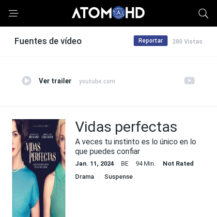
Fuentes de vídeo
Reportar
280 Vistas
Ver trailer
youtube.com
Vidas perfectas
A veces tu instinto es lo único en lo
que puedes confiar
Jan. 11, 2024
BE
94 Min.
Not Rated
Drama
Suspense