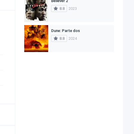
Believer 2
8.8
2023
Dune: Parte dos
8.8
2024