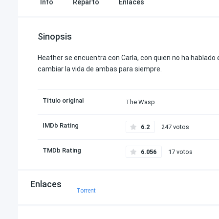
Info
Reparto
Enlaces
Sinopsis
Heather se encuentra con Carla, con quien no ha hablado 
cambiar la vida de ambas para siempre.
Título original
The Wasp
IMDb Rating
6.2
247 votos
TMDb Rating
6.056
17 votos
Enlaces
Torrent