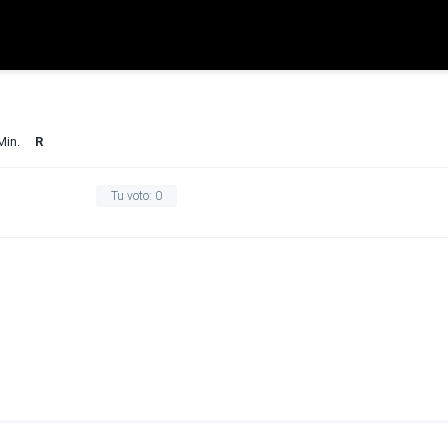
Min.
R
Tu voto:
0