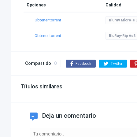
Opciones
Calidad
Obtener torrent
Bluray Micro-H
Obtener torrent
BluRay-Rip Ac3 
Compartido
0
Facebook
Twitter
Títulos similares
Deja un comentario