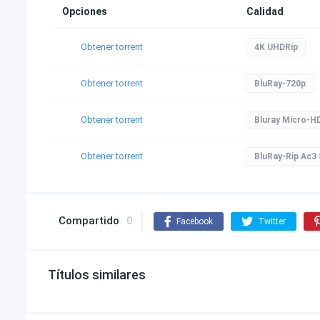
Opciones
Calidad
Obtener torrent
4K UHDRip
Obtener torrent
BluRay-720p
Obtener torrent
Bluray Micro-H
Obtener torrent
BluRay-Rip Ac3 
Compartido
0
Facebook
Twitter
Títulos similares