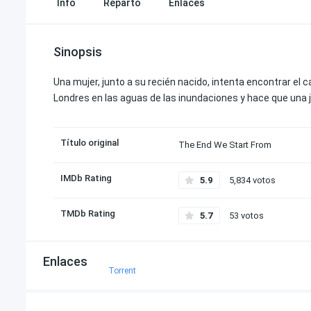
Info
Reparto
Enlaces
Sinopsis
Una mujer, junto a su recién nacido, intenta encontrar el
Londres en las aguas de las inundaciones y hace que una 
Título original
The End We Start From
IMDb Rating
5.9
5,834 votos
TMDb Rating
5.7
53 votos
Enlaces
Torrent