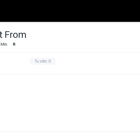
t From
 Min.
R
Tu voto:
0