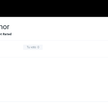
mor
t Rated
Tu voto:
0