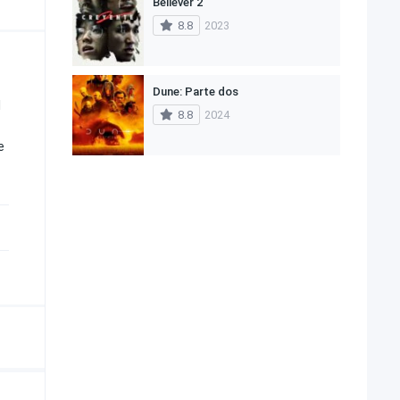
Believer 2
8.8
2023
Dune: Parte dos
l
8.8
2024
e