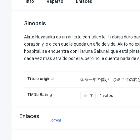
Info
Reparto
Enlaces
Sinopsis
Akito Hayasaka es un artista con talento. Trabaja duro pa
corazón y le dicen que le queda un año de vida. Akito no e
hospital, se encuentra con Haruna Sakurai, que está pintan
cada vez más atraído por ella, pero no le cuenta nada de
Título original
余命一年の僕が、余命半年の君
TMDb Rating
7
1 votos
Enlaces
Torrent