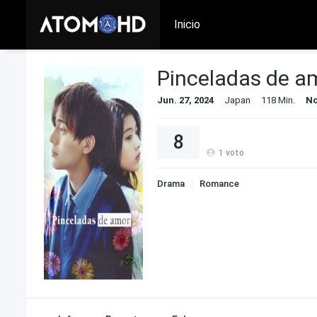
Inicio
Pinceladas de a
Jun. 27, 2024
Japan
118 Min.
No
8
1
voto
Drama
Romance