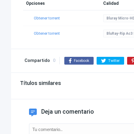
Opciones
Calidad
Obtener torrent
Bluray Micro-H
Obtener torrent
BluRay-Rip Ac3 
Compartido
0
Facebook
Twitter
Títulos similares
Deja un comentario