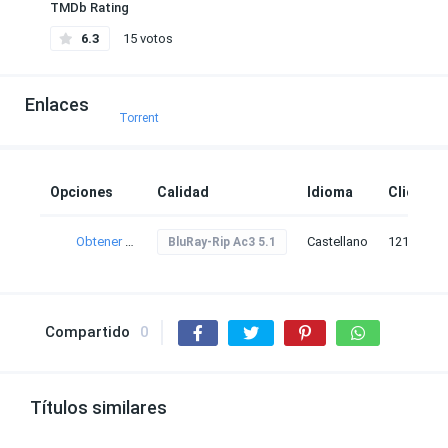
TMDb Rating
6.3
15 votos
Enlaces
Torrent
Opciones
Calidad
Idioma
Clicks
Obtener torrent
Castellano
121
BluRay-Rip Ac3 5.1
Compartido
0
Títulos similares