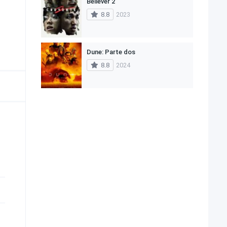
Believer 2
8.8
2023
Dune: Parte dos
8.8
2024