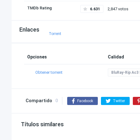
TMDb Rating
6.631
2,847 votos
Enlaces
Torrent
Opciones
Calidad
Obtener torrent
BluRay-Rip Ac3 
Compartido
0
Facebook
Twitter
Títulos similares