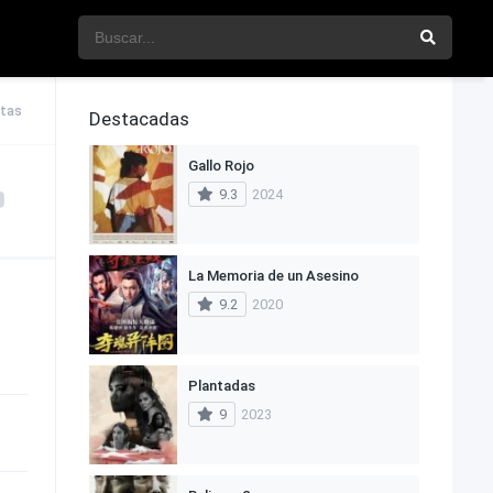
stas
Destacadas
Gallo Rojo
9.3
2024
La Memoria de un Asesino
9.2
2020
Plantadas
9
2023