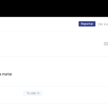
Reportar
286 Vi
a matar.
Tu voto:
0