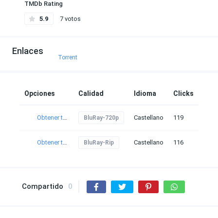
TMDb Rating
5.9
7 votos
Enlaces
Torrent
Opciones
Calidad
Idioma
Clicks
Obtener torrent
Castellano
119
BluRay-720p
Obtener torrent
Castellano
116
BluRay-Rip
Compartido
0