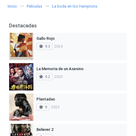
Inicio
Películas
La boda en los Hamptons
Destacadas
Gallo Rojo
9.3
2024
La Memoria de un Asesino
9.2
2020
Plantadas
9
2023
Believer 2