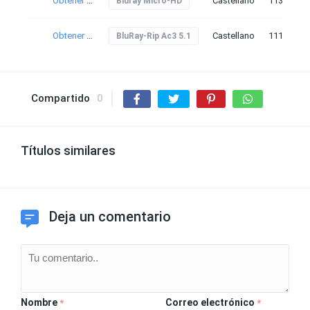
Obtener torrent
Castellano
113
Bluray Micro-HD
Obtener torrent
Castellano
111
BluRay-Rip Ac3 5.1
Compartido
0
Títulos similares
Deja un comentario
Nombre
Correo electrónico
*
*