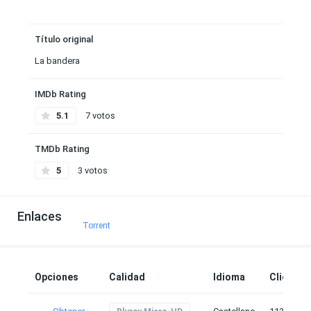
Título original
La bandera
IMDb Rating
5.1
7 votos
TMDb Rating
5
3 votos
Enlaces
Torrent
Opciones
Calidad
Idioma
Clicks