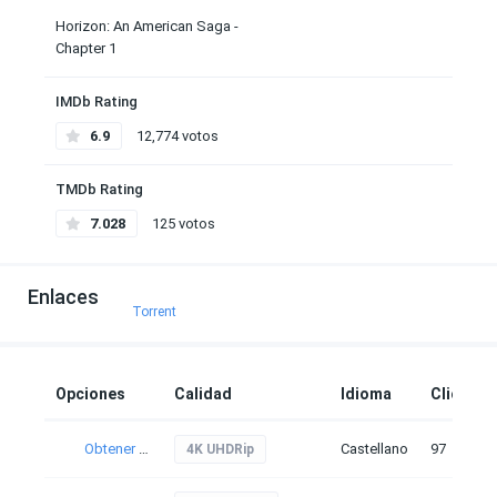
Horizon: An American Saga -
Chapter 1
IMDb Rating
6.9
12,774 votos
TMDb Rating
7.028
125 votos
Enlaces
Torrent
Opciones
Calidad
Idioma
Clicks
Obtener torrent
Castellano
97
4K UHDRip