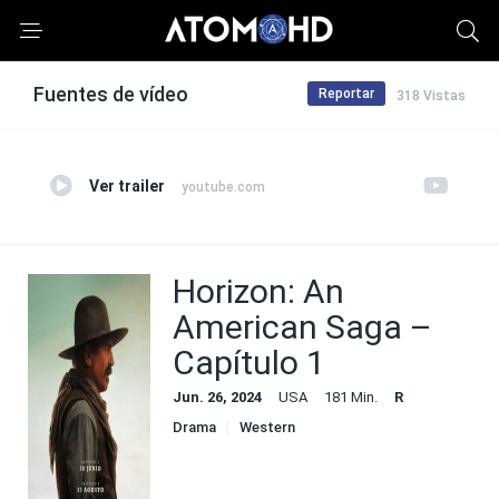
Fuentes de vídeo
Reportar
318 Vistas
Ver trailer
youtube.com
Horizon: An
American Saga –
Capítulo 1
Jun. 26, 2024
USA
181 Min.
R
Drama
Western