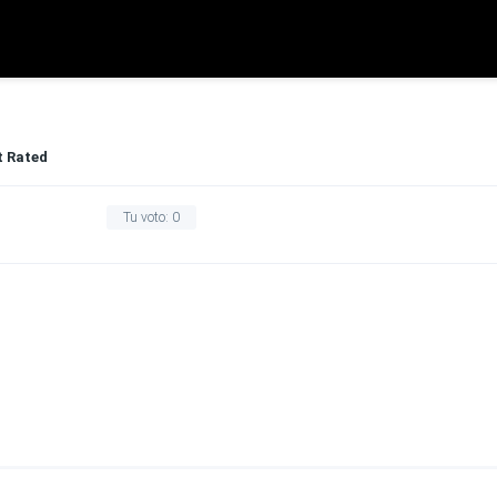
t Rated
Tu voto:
0