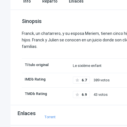
Info
Reparto
Enlaces
Sinopsis
Franck, un chatarrero, y su esposa Meriem, tienen cinco h
hijos. Franck y Julien se conocen en un juicio donde son c
familias.
Título original
Le sixième enfant
IMDb Rating
6.7
389 votos
TMDb Rating
6.9
43 votos
Enlaces
Torrent