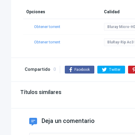
Opciones
Calidad
Obtener torrent
Bluray Micro-H
Obtener torrent
BluRay-Rip Ac3 
Compartido
0
Facebook
Twitter
Títulos similares
Deja un comentario