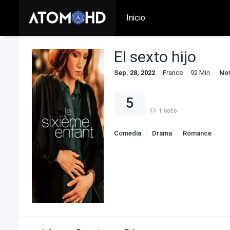
Inicio
El sexto hijo
Sep. 28, 2022
France
92 Min.
No
5
1
voto
Comedia
Drama
Romance