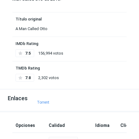
Título original
A Man Called Otto
IMDb Rating
7.5
156,994 votos
TMDb Rating
7.8
2,302 votos
Enlaces
Torrent
Opciones
Calidad
Idioma
Clicks