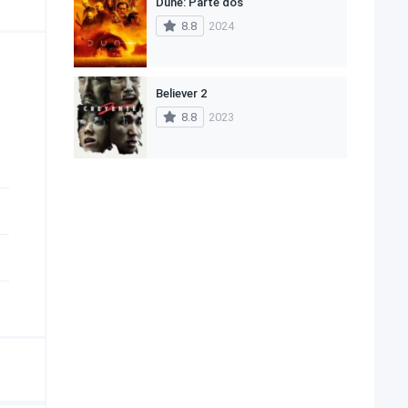
Dune: Parte dos
8.8
2024
Believer 2
8.8
2023