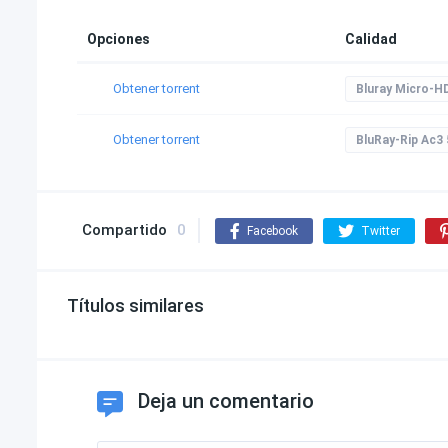
Opciones
Calidad
Obtener torrent
Bluray Micro-H
Obtener torrent
BluRay-Rip Ac3 
Compartido
0
Facebook
Twitter
Títulos similares
Deja un comentario