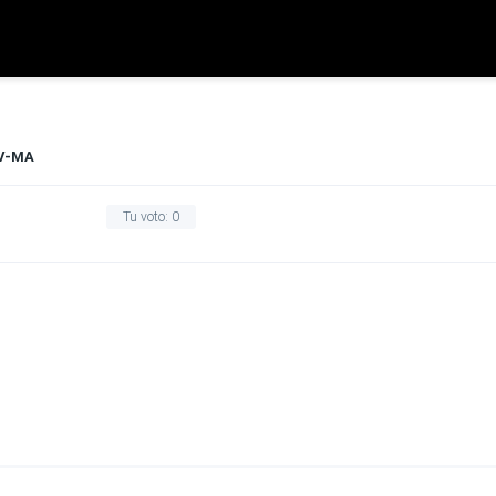
V-MA
Tu voto:
0