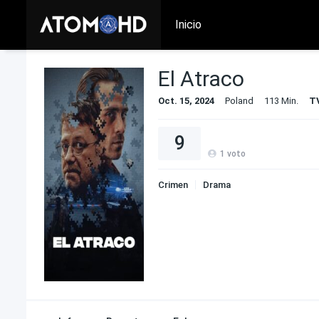
Inicio
El Atraco
Oct. 15, 2024
Poland
113 Min.
T
9
1
voto
Crimen
Drama