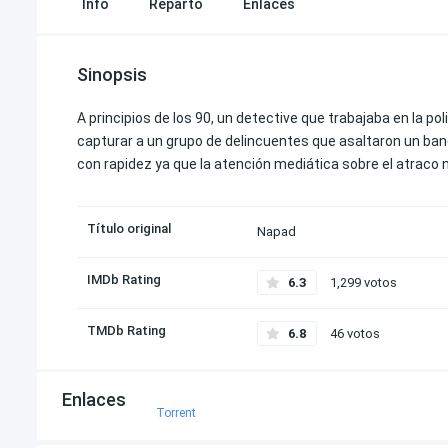
Info
Reparto
Enlaces
Sinopsis
A principios de los 90, un detective que trabajaba en la po
capturar a un grupo de delincuentes que asaltaron un banc
con rapidez ya que la atención mediática sobre el atraco n
Título original
Napad
IMDb Rating
6.3
1,299 votos
TMDb Rating
6.8
46 votos
Enlaces
Torrent