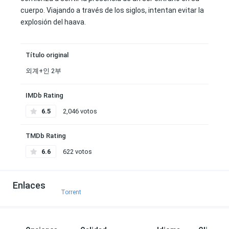
cuerpo. Viajando a través de los siglos, intentan evitar la
explosión del haava.
Título original
외계+인 2부
IMDb Rating
6.5
2,046 votos
TMDb Rating
6.6
622 votos
Enlaces
Torrent