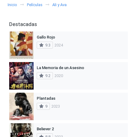
Inicio
Películas
Ali y Ava
Destacadas
Gallo Rojo
9.3
2024
La Memoria de un Asesino
9.2
2020
Plantadas
9
2023
Believer 2
8.8
2023