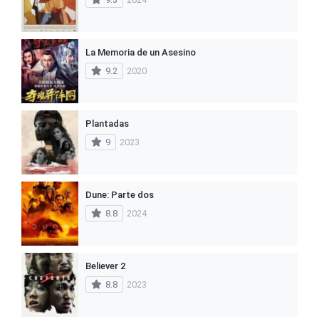
La Memoria de un Asesino
9.2
2020
Plantadas
9
2023
Dune: Parte dos
8.8
2024
Believer 2
8.8
2023